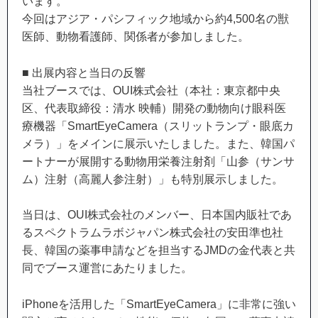
います。
今回はアジア・パシフィック地域から約4,500名の獣
医師、動物看護師、関係者が参加しました。
■ 出展内容と当日の反響
当社ブースでは、OUI株式会社（本社：東京都中央
区、代表取締役：清水 映輔）開発の動物向け眼科医
療機器「SmartEyeCamera（スリットランプ・眼底カ
メラ）」をメインに展示いたしました。また、韓国パ
ートナーが展開する動物用栄養注射剤「山参（サンサ
ム）注射（高麗人参注射）」も特別展示しました。
当日は、OUI株式会社のメンバー、日本国内販社であ
るスペクトラムラボジャパン株式会社の安田準也社
長、韓国の薬事申請などを担当するJMDの金代表と共
同でブース運営にあたりました。
iPhoneを活用した「SmartEyeCamera」に非常に強い