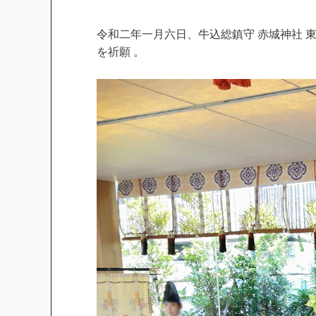
令和二年一月六日、牛込総鎮守 赤城神社 
を祈願 。